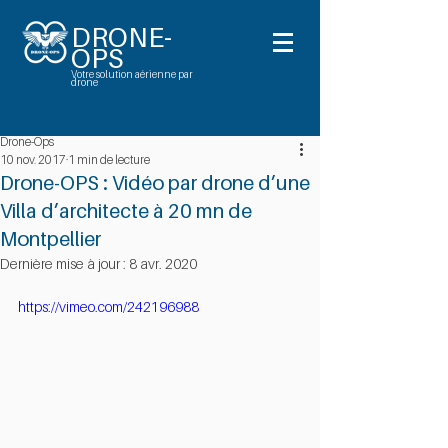
DRONE-
OPS
Votre solution aérienne par
drone
Drone-Ops
10 nov. 2017
1 min de lecture
Drone-OPS : Vidéo par drone d’une
Villa d’architecte à 20 mn de
Montpellier
Dernière mise à jour :
8 avr. 2020
https://vimeo.com/242196988