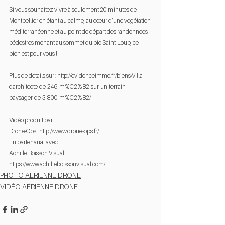
Si vous souhaitez vivre à seulement 20 minutes de 
Montpellier en étant au calme, au cœur d’une végétation 
méditerranéenne et au point de départ des randonnées 
pédestres menant au sommet du pic Saint-Loup, ce 
bien est pour vous !
Plus de détails sur : http://evidenceimmo.fr/biens/villa-
darchitecte-de-246-m%C2%B2-sur-un-terrain-
paysager-de-3-800-m%C2%B2/
Vidéo produit par :
Drone-Ops : http://www.drone-ops.fr/
En partenariat avec :
Achille Boisson Visual : 
https://www.achilleboissonvisual.com/
PHOTO AÉRIENNE DRONE
VIDÉO AÉRIENNE DRONE