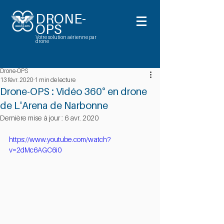
DRONE-
OPS
Votre solution aérienne par
drone
Drone-OPS
13 févr. 2020
1 min de lecture
Drone-OPS : Vidéo 360° en drone
de L'Arena de Narbonne
Dernière mise à jour :
6 avr. 2020
https://www.youtube.com/watch?
v=2dMc6AGC6i0