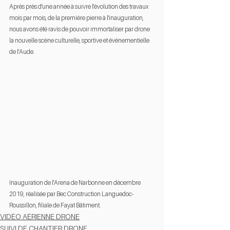
Après près d'une année à suivre l'évolution des travaux 
mois par mois, de la première pierre à l'inauguration, 
nous avons été ravis de pouvoir immortaliser par drone 
la nouvelle scène culturelle, sportive et événementielle 
de l'Aude.
Inauguration de l'Arena de Narbonne en décembre 
2019, réalisée par Bec Construction Languedoc-
Roussillon, filiale de Fayat Bâtiment.
VIDÉO AÉRIENNE DRONE
SUIVI DE CHANTIER DRONE