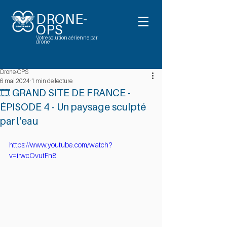
DRONE-
OPS
Votre solution aérienne par
drone
Drone-OPS
6 mai 2024
1 min de lecture
🎞️ GRAND SITE DE FRANCE -
ÉPISODE 4 - Un paysage sculpté
par l'eau
https://www.youtube.com/watch?
v=irwcOvutFn8