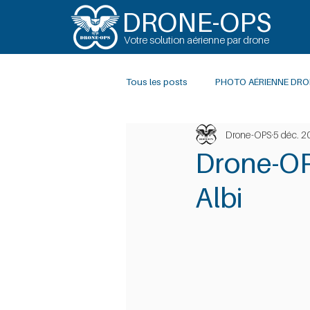
DRONE-OPS
Votre solution aérienne par drone
Tous les posts
PHOTO AÉRIENNE DRO
Drone-OPS
5 déc. 2
INSPECTION DRONE
PHOTOGRA
Drone-OP
Albi