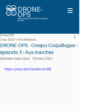
DRONE-
OPS
Votre solution aérienne par
drone
Drone-OPS
2 nov. 2020
1 min de lecture
DRONE-OPS - Crespo Coquillages –
épisode 3 : Aux marchés
Dernière mise à jour :
16 mars 2022
https://youtu.be/DsmaNvvKQRE