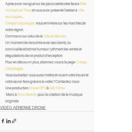
Après avoir navigué sur les parcs ostréicoles face à 
Sète 
Archipel de Thau
 et vous avoir présenté l’atelier à 
Ville 
de Loupian
...
Crespo Coquillages
  nous emmène sur les marchés de 
notre région. 
Comme ici sur celui de la 
Ville de Béziers
.
Un moment de rencontre avec ses clients, où 
convivialité et bonne humeur rythment les ventes et 
dégustations de ce produit d’exception.
Pour en découvrir plus, abonnez vous à la page  
Crespo 
Coquillages
Vous souhaitez vous aussi mettre en avant votre travail et 
votre savoir-faire grâce à la vidéo ? Contactez-nous
Une production 
Drone-OPS
 & 
ABV Films
 Merci à 
Enzo Bertollo
 pour la création de la musique 
originale
VIDÉO AÉRIENNE DRONE