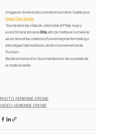
Images en drone et documentaire tourné en Suède pour 
Green Door Stories
Tourné dans les villes de Jokkmokk et Piteå, nous y 
avons filmé la tannerie 
Böle, 
afin de mettre en lumière le 
savoir-faire et les créations d'une entreprise familiale qui 
allie respect des traditions, de l'environnement et de 
l'humain. 
Bande annonce d'un documentaire sur les coulisses de 
la mode durable.
PHOTO AÉRIENNE DRONE
VIDÉO AÉRIENNE DRONE