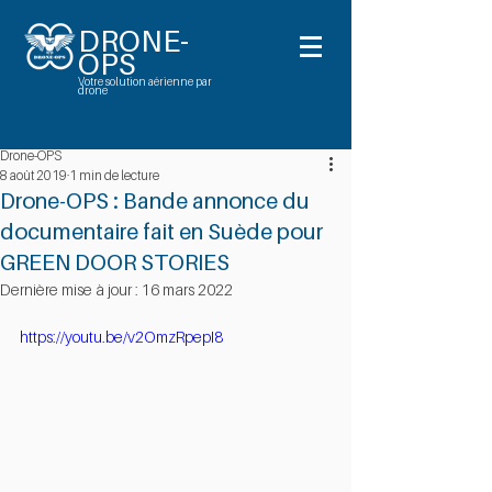
DRONE-
OPS
Votre solution aérienne par
drone
Drone-OPS
8 août 2019
1 min de lecture
Drone-OPS : Bande annonce du
documentaire fait en Suède pour
GREEN DOOR STORIES
Dernière mise à jour :
16 mars 2022
https://youtu.be/v2OmzRpepI8