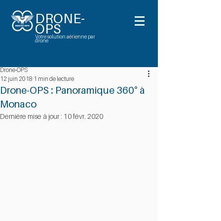
DRONE-
OPS
Votre solution aérienne par
drone
Drone-OPS
12 juin 2018
1 min de lecture
Drone-OPS : Panoramique 360° à
Monaco
Dernière mise à jour :
10 févr. 2020