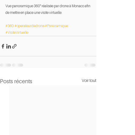
Vue panoramique 360° réalisée par drone à Monaco afin 
de mettre en place une visite virtuelle. 
#360
#operateurdedrone
#Panoramique
#VisiteVirtuelle
Voir tout
Posts récents