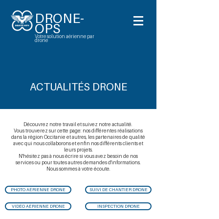
DRONE-
OPS
Votre solution aérienne par
drone
ACTUALIT
É
S DRONE
Découvrez notre travail et suivez notre actualité.
Vous trouverez sur cette page: nos différentes réalisations
dans la région Occitanie et autres, les partenaires de qualité
avec qui nous collaborons et enfin nos différents clients et
leurs projets.
N'hésitez pas à nous écrire si vous avez besoin de nos
services ou pour toutes autres demandes d'informations.
Nous sommes à votre écoute.
PHOTO AÉRIENNE DRONE
SUIVI DE CHANTIER DRONE
VIDÉO AÉRIENNE DRONE
INSPECTION DRONE