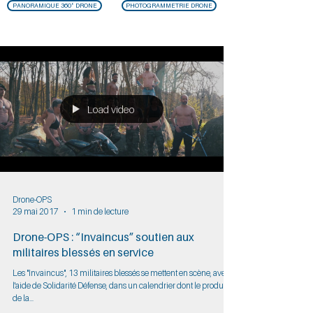
PANORAMIQUE 360° DRONE
PHOTOGRAMMETRIE DRONE
Load video
Drone-OPS
29 mai 2017
1 min de lecture
Drone-OPS : “Invaincus” soutien aux
militaires blessés en service
Les "Invaincus", 13 militaires blessés se mettent en scène, avec
l'aide de Solidarité Défense, dans un calendrier dont le produit
de la...