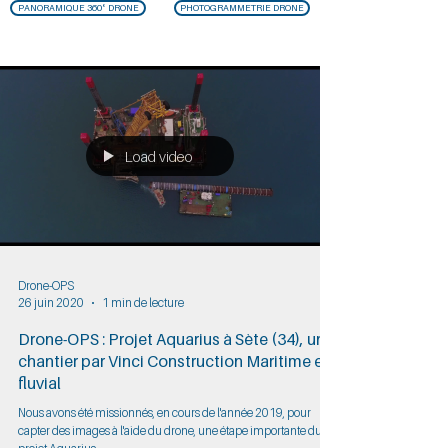
PANORAMIQUE 360° DRONE
PHOTOGRAMMETRIE DRONE
Load video
Drone-OPS
26 juin 2020
1 min de lecture
Drone-OPS : Projet Aquarius à Sète (34), un
chantier par Vinci Construction Maritime et
fluvial
Nous avons été missionnés, en cours de l'année 2019, pour
capter des images à l'aide du drone, une étape importante du