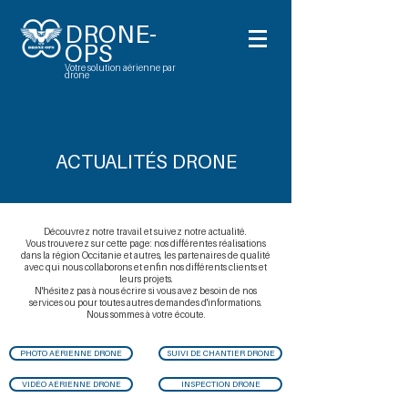
DRONE-
OPS
Votre solution aérienne par
drone
ACTUALIT
É
S DRONE
Découvrez notre travail et suivez notre actualité.
Vous trouverez sur cette page: nos différentes réalisations
dans la région Occitanie et autres, les partenaires de qualité
avec qui nous collaborons et enfin nos différents clients et
leurs projets.
N'hésitez pas à nous écrire si vous avez besoin de nos
services ou pour toutes autres demandes d'informations.
Nous sommes à votre écoute.
PHOTO AÉRIENNE DRONE
SUIVI DE CHANTIER DRONE
VIDÉO AÉRIENNE DRONE
INSPECTION DRONE